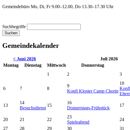
Gemeindebüro Mo, Di, Fr 9.00–12.00, Do 13.30–17.30 Uhr
Suchbegriffe
Suchen
Gemeindekalender
< Juni 2026
Juli 2026
Mo
ntag
Di
enstag
Mi
ttwoch
Do
nnerstag
1
2
3
10
9
6
7
8
Konfi
Konfi Kloster Camp Chorin
Elter
14
16
13
15
17
Besuchsdienst
Donnerstags-Frühstück
23
20
21
22
24
Spieleabend
27
28
29
30
31