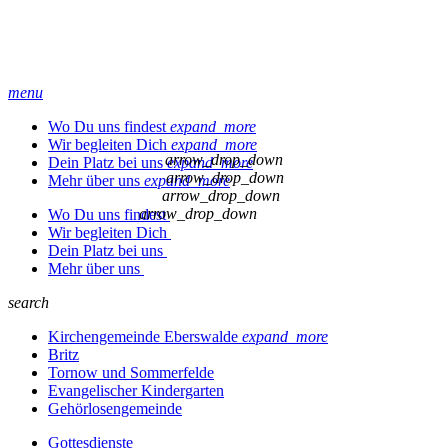
menu
Wo Du uns findest
expand_more
Wir begleiten Dich
expand_more
arrow_drop_down
Dein Platz bei uns
expand_more
arrow_drop_down
Mehr über uns
expand_more
arrow_drop_down
arrow_drop_down
Wo Du uns findest
Wir begleiten Dich
Dein Platz bei uns
Mehr über uns
search
Kirchengemeinde Eberswalde
expand_more
Britz
Tornow und Sommerfelde
Evangelischer Kindergarten
Gehörlosengemeinde
Gottesdienste