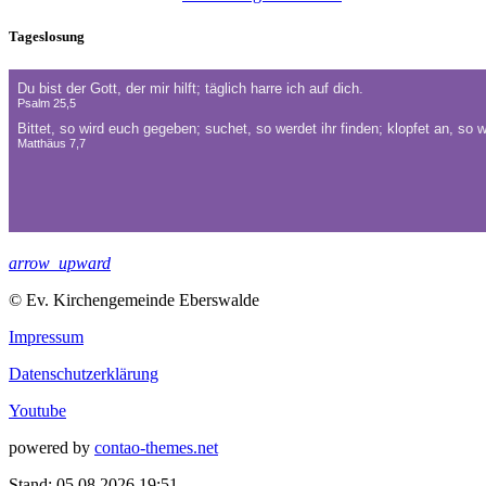
Tageslosung
arrow_upward
© Ev. Kirchengemeinde Eberswalde
Impressum
Datenschutzerklärung
Youtube
powered by
contao-themes.net
Stand: 05.08.2026 19:51