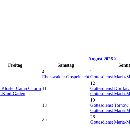
August 2026 >
Fr
eitag
Sa
mstag
So
nn
4
5
Eberswalder Gospelnacht
Gottesdienst Maria-
12
 Kloster Camp Chorin
11
Gottesdienst Dorfkirc
n-Kind-Garten
Gottesdienst Maria-
19
18
Gottesdienst Tornow
Gottesdienst Maria-
26
25
Gottesdienst Maria-