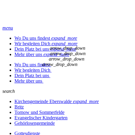
menu
Wo Du uns findest
expand_more
Wir begleiten Dich
expand_more
arrow_drop_down
Dein Platz bei uns
expand_more
arrow_drop_down
Mehr über uns
expand_more
arrow_drop_down
arrow_drop_down
Wo Du uns findest
Wir begleiten Dich
Dein Platz bei uns
Mehr über uns
search
Kirchengemeinde Eberswalde
expand_more
Britz
Tornow und Sommerfelde
Evangelischer Kindergarten
Gehörlosengemeinde
Gottesdienste