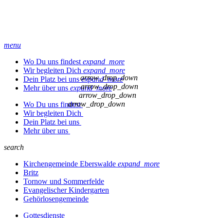
menu
Wo Du uns findest
expand_more
Wir begleiten Dich
expand_more
arrow_drop_down
Dein Platz bei uns
expand_more
arrow_drop_down
Mehr über uns
expand_more
arrow_drop_down
arrow_drop_down
Wo Du uns findest
Wir begleiten Dich
Dein Platz bei uns
Mehr über uns
search
Kirchengemeinde Eberswalde
expand_more
Britz
Tornow und Sommerfelde
Evangelischer Kindergarten
Gehörlosengemeinde
Gottesdienste