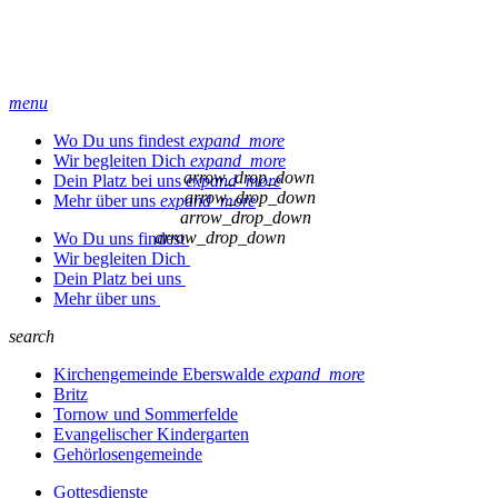
menu
Wo Du uns findest
expand_more
Wir begleiten Dich
expand_more
arrow_drop_down
Dein Platz bei uns
expand_more
arrow_drop_down
Mehr über uns
expand_more
arrow_drop_down
arrow_drop_down
Wo Du uns findest
Wir begleiten Dich
Dein Platz bei uns
Mehr über uns
search
Kirchengemeinde Eberswalde
expand_more
Britz
Tornow und Sommerfelde
Evangelischer Kindergarten
Gehörlosengemeinde
Gottesdienste