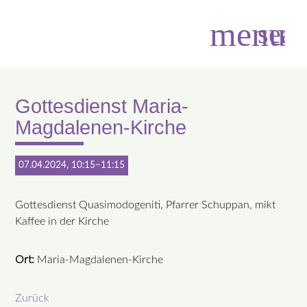
menu
sear
Gottesdienst Maria-
Suchbegriffe
SUCHEN
Magdalenen-Kirche
07.04.2024, 10:15–11:15
Gottesdienst Quasimodogeniti, Pfarrer Schuppan, mikt
Kaffee in der Kirche
Ort:
Maria-Magdalenen-Kirche
Zurück